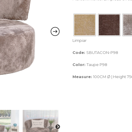
Limpiar
Code:
SBUTACON-P98
Color:
Taupe P98
Measure:
100CM Ø | Height 7