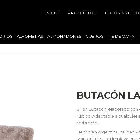
INICIO
PRODUCTOS
FOTOS & VIDEO
ORIOS
ALFOMBRAS
ALMOHADONES
CUEROS
PIE DE CAMA
BUTACÓN L
Sillón Butacón, elaborado con 
rústico. Adaptable a cualquier
resistente.
Hecho en Argentina, calidad 
Mantenimiento: Limpieza en s