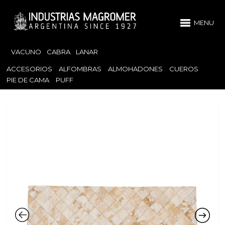
MENU
VACUNO
CABRA
LANAR
ACCESORIOS
ALFOMBRAS
ALMOHADONES
CUEROS
PIE DE CAMA
PUFF