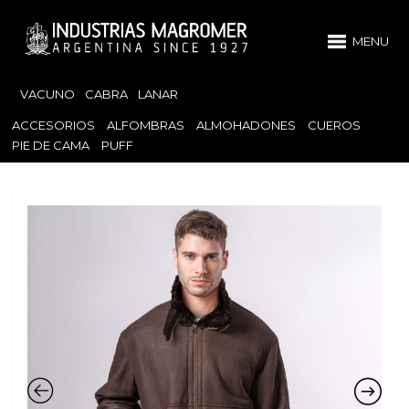
MENU
VACUNO
CABRA
LANAR
ACCESORIOS
ALFOMBRAS
ALMOHADONES
CUEROS
PIE DE CAMA
PUFF