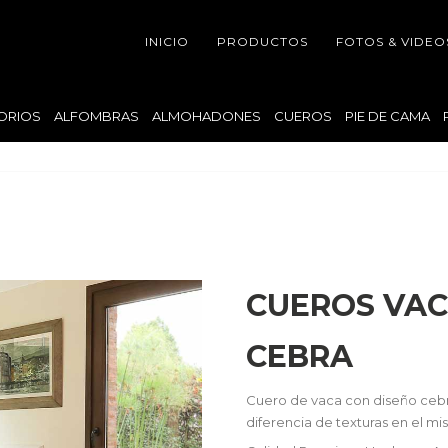
INICIO
PRODUCTOS
FOTOS & VIDEO
ORIOS
ALFOMBRAS
ALMOHADONES
CUEROS
PIE DE CAMA
CUEROS VA
CEBRA
Cuero de vaca con diseño cebr
diferencia de texturas en el m