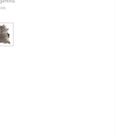
gentina.
eco.