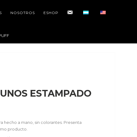
CONTACTO
S
NOSOTROS
ESHOP
PUFF
CUNOS ESTAMPADO
a hecho a mano, sin colorantes. Presenta
ismo producto.