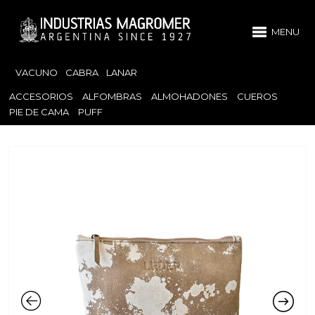
MENU
VACUNO
CABRA
LANAR
ACCESORIOS
ALFOMBRAS
ALMOHADONES
CUEROS
PIE DE CAMA
PUFF