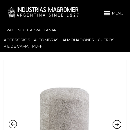
MENU
VACUNO
CABRA
LANAR
ACCESORIOS
ALFOMBRAS
ALMOHADONES
CUEROS
PIE DE CAMA
PUFF