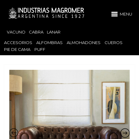
MENU
VACUNO
CABRA
LANAR
ACCESORIOS
ALFOMBRAS
ALMOHADONES
CUEROS
PIE DE CAMA
PUFF