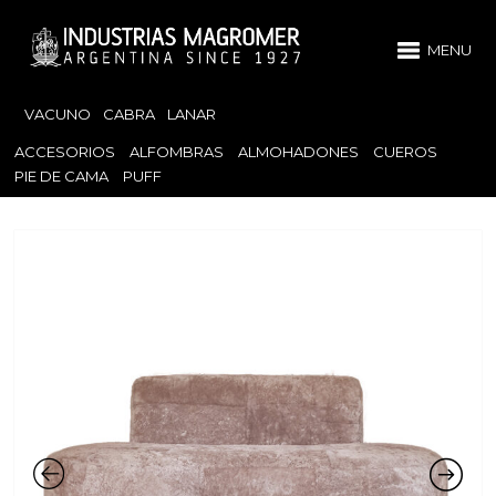
MENU
VACUNO
CABRA
LANAR
ACCESORIOS
ALFOMBRAS
ALMOHADONES
CUEROS
PIE DE CAMA
PUFF