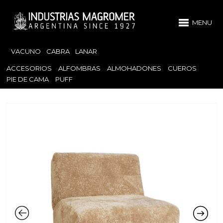
MENU
VACUNO
CABRA
LANAR
ACCESORIOS
ALFOMBRAS
ALMOHADONES
CUEROS
PIE DE CAMA
PUFF