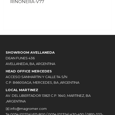
RINONERA-V77
SHOWROOM AVELLANEDA
DEAN FUNES 436
AVELLANEDA, BA, ARGENTINA
HEAD OFFICE MERCEDES
ACCESO SANMARTIN Y CALLE 114 S/N
C.P. B6600AGA, MERCEDES, BA ,ARGENTINA
LOCAL MARTINEZ
AV. DEL LIBERTADOR 13821 C.P. 1640, MARTINEZ, BA
,ARGENTINA
✉️
info@magromer.com
Te 0054 (02324) 621-800 / 0054 (02324) 430-450 / 0810-333-