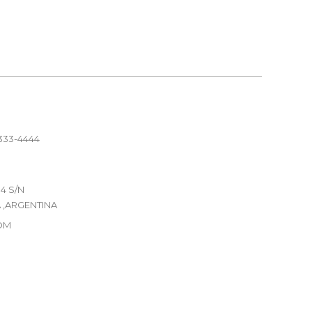
-333-4444
4 S/N
 ,ARGENTINA
OM