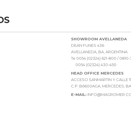
OS
SHOWROOM AVELLANEDA
DEAN FUNES 436
AVELLANEDA, BA, ARGENTINA
Te 0054 (02324) 621-800 / 0810
…..
0054 (02324) 430-450
HEAD OFFICE MERCEDES
ACCESO SANMARTIN Y CALLE 11
C.P. B6600AGA, MERCEDES, BA
E-MAIL:
INFO@MAGROMER.C