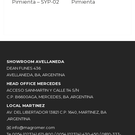
Pimienta
–
SYP-02
Pimienta
SHOWROOM AVELLANEDA
DEAN FUNES 436
AVELLANEDA, BA, ARGENTINA
HEAD OFFICE MERCEDES
ACCESO SANMARTIN Y CALLE 114 S/N
C.P. B6600AGA, MERCEDES, BA ,ARGENTINA
LOCAL MARTINEZ
AV. DEL LIBERTADOR 13821 C.P. 1640, MARTINEZ, BA
,ARGENTINA
✉️
info@magromer.com
Te 0054 (02324) 621-800 / 0054 (02324) 430-450 / 0810-333-