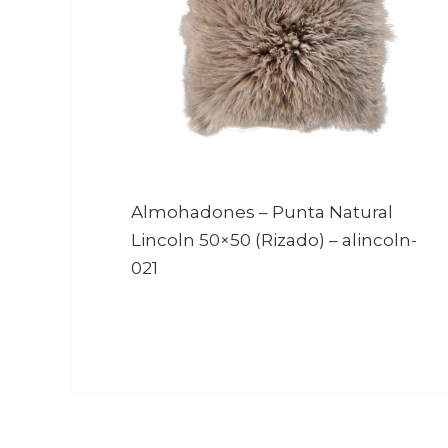
Almohadones – Punta Natural
Lincoln 50×50 (Rizado)
–
alincoln-
021