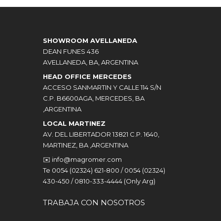
SHOWROOM AVELLANEDA
DEAN FUNES 436
AVELLANEDA, BA, ARGENTINA
HEAD OFFICE MERCEDES
ACCESO SANMARTIN Y CALLE 114 S/N
C.P. B6600AGA, MERCEDES, BA
,ARGENTINA
LOCAL MARTINEZ
AV. DEL LIBERTADOR 13821 C.P. 1640,
MARTINEZ, BA ,ARGENTINA
✉️
info@magromer.com
Te 0054 (02324) 621-800 / 0054 (02324)
430-450 / 0810-333-4444 (Only Arg)
TRABAJA CON NOSOTROS