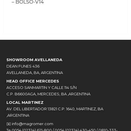
–
BOLSO-V14
SHOWROOM AVELLANEDA
DEAN FUNES 436
AVELLANEDA, BA, ARGENTINA
HEAD OFFICE MERCEDES
ACCESO SANMARTIN Y CALLE 114 S/N
C.P. B6600AGA, MERCEDES, BA ,ARGENTINA
LOCAL MARTINEZ
AV. DEL LIBERTADOR 13821 C.P. 1640, MARTINEZ, BA
,ARGENTINA
✉️
info@magromer.com
Te 0054 (02324) 621-800 / 0054 (02324) 430-450 / 0810-333-