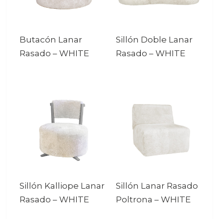
Butacón Lanar
Sillón Doble Lanar
Rasado
–
WHITE
Rasado
–
WHITE
Sillón Kalliope Lanar
Sillón Lanar Rasado
Rasado
–
WHITE
Poltrona
–
WHITE