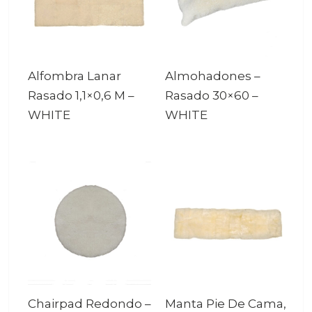
Alfombra Lanar
Almohadones –
Rasado 1,1×0,6 M
–
Rasado 30×60
–
WHITE
WHITE
Chairpad Redondo –
Manta Pie De Cama,