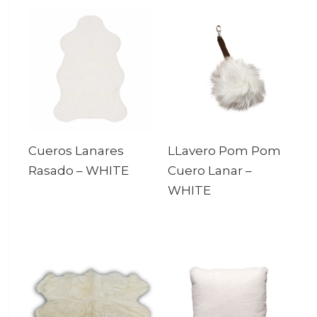
Cueros Lanares
LLavero Pom Pom
Rasado
–
WHITE
Cuero Lanar
–
WHITE