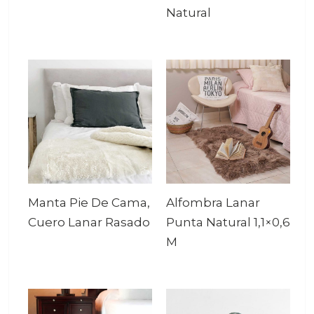
Natural
Manta Pie De Cama,
Alfombra Lanar
Cuero Lanar Rasado
Punta Natural 1,1×0,6
M