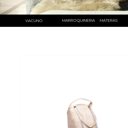
MARROQUINERIA
MATERAS
VACUNO