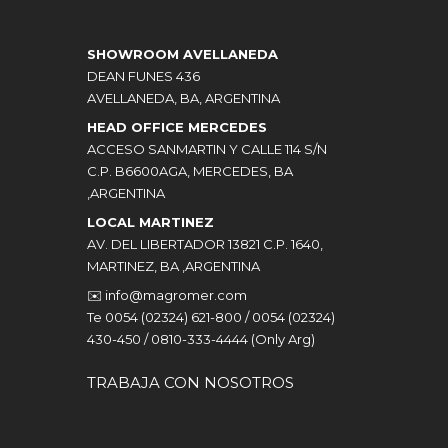
SHOWROOM AVELLANEDA
DEAN FUNES 436
AVELLANEDA, BA, ARGENTINA
HEAD OFFICE MERCEDES
ACCESO SANMARTIN Y CALLE 114 S/N
C.P. B6600AGA, MERCEDES, BA
,ARGENTINA
LOCAL MARTINEZ
AV. DEL LIBERTADOR 13821 C.P. 1640,
MARTINEZ, BA ,ARGENTINA
✉️
info@magromer.com
Te 0054 (02324) 621-800 / 0054 (02324)
430-450 / 0810-333-4444 (Only Arg)
TRABAJA CON NOSOTROS