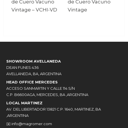
de Cuero Vacuno
de Cuero Vacuno
Vintage
–
VCHI-VD
Vintage
SHOWROOM AVELLANEDA
DEAN FUNES 436
AVELLANEDA, BA, ARGENTINA
HEAD OFFICE MERCEDES
ACCESO SANMARTIN Y CALLE 114 S/N
C.P. B6600AGA, MERCEDES, BA ,ARGENTINA
LOCAL MARTINEZ
AV. DEL LIBERTADOR 13821 C.P. 1640, MARTINEZ, BA
,ARGENTINA
✉️
info@magromer.com