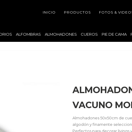
INICIO
PRODUCTOS
FOTOS & VIDEO
ORIOS
ALFOMBRAS
ALMOHADONES
CUEROS
PIE DE CAMA
ALMOHADON
VACUNO MO
Almohadones 50x50cm de cuer
algodón y finamente seleccion
Perfectos para decorar livings 