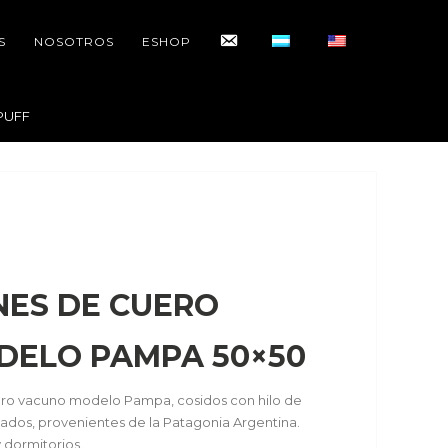
CONTACTO
S
NOSOTROS
ESHOP
PUFF
ES DE CUERO
DELO PAMPA 50×50
o vacuno modelo Pampa, cosidos con hilo de
ados, provenientes de la Patagonia Argentina.
y dormitorios.