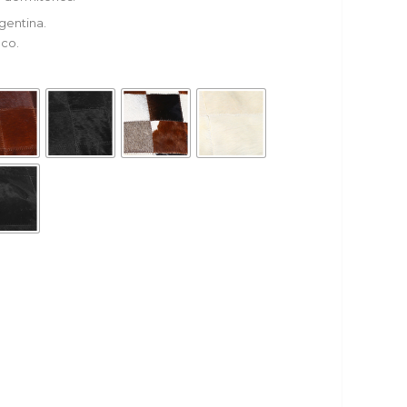
gentina.
eco.