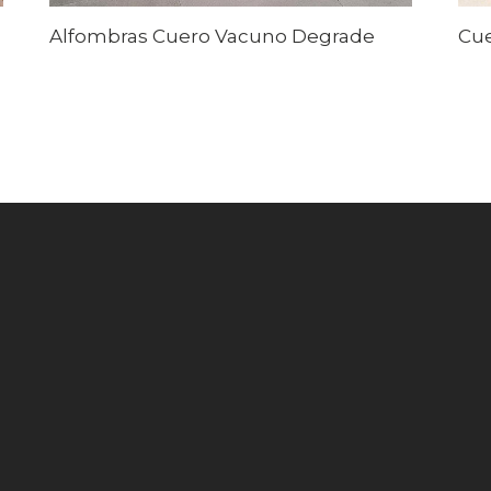
Alfombras Cuero Vacuno Degrade
Cue