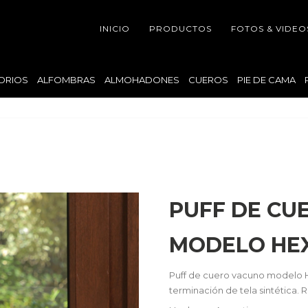
INICIO
PRODUCTOS
FOTOS & VIDEO
ORIOS
ALFOMBRAS
ALMOHADONES
CUEROS
PIE DE CAMA
PUFF DE CU
MODELO HEX
Puff de cuero vacuno modelo H
terminación de tela sintética. 