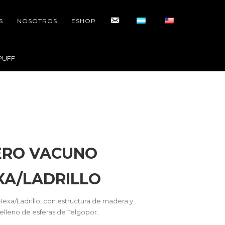
CONTACTO
S
NOSOTROS
ESHOP
PUFF
ERO VACUNO
A/LADRILLO
exa/Ladrillo, con estructura de madera y
Relleno de esferas de Telgopor.