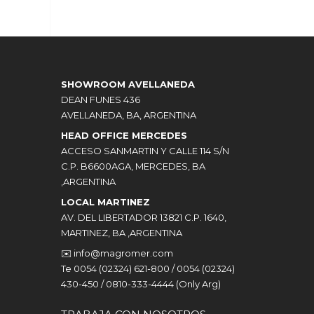
SHOWROOM AVELLANEDA
DEAN FUNES 436
AVELLANEDA, BA, ARGENTINA
HEAD OFFICE MERCEDES
ACCESO SANMARTIN Y CALLE 114 S/N
C.P. B6600AGA, MERCEDES, BA
,ARGENTINA
LOCAL MARTINEZ
AV. DEL LIBERTADOR 13821 C.P. 1640,
MARTINEZ, BA ,ARGENTINA
✉️
info@magromer.com
Te 0054 (02324) 621-800 / 0054 (02324)
430-450 / 0810-333-4444 (Only Arg)