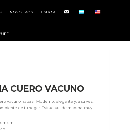
CONTACTO
S
NOSOTROS
ESHOP
PUFF
HA CUERO VACUNO
ero vacuno natural. Moderno, elegante y, a su vez,
 ambiente de tu hogar. Estructura de madera, muy
Premium.
eco.