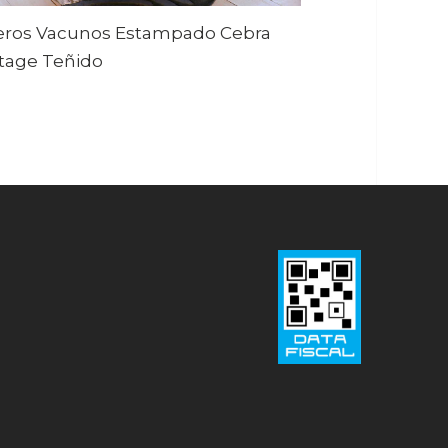
eros Vacunos Estampado Cebra
tage Teñido