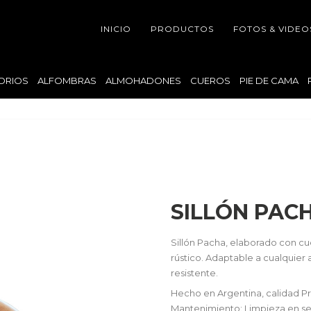
INICIO
PRODUCTOS
FOTOS & VIDEO
ORIOS
ALFOMBRAS
ALMOHADONES
CUEROS
PIE DE CAMA
SILLÓN PAC
Sillón Pacha, elaborado con cu
rústico. Adaptable a cualquier
resistente.
Hecho en Argentina, calidad 
Mantenimiento: Limpieza en s