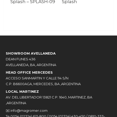
Splash
–
SPLASH-09
Splash
SHOWROOM AVELLANEDA
DEAN FUNES 436
AVELLANEDA, BA, ARGENTINA
HEAD OFFICE MERCEDES
ACCESO SANMARTIN Y CALLE 114 S/N
C.P. B6600AGA, MERCEDES, BA ,ARGENTINA
LOCAL MARTINEZ
AV. DEL LIBERTADOR 13821 C.P. 1640, MARTINEZ, BA
,ARGENTINA
✉️
info@magromer.com
Te 0054 (02324) 621-800 / 0054 (02324) 430-450 / 0810-333-